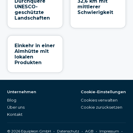
Durchquere
32,6 km mit
UNESCO-
mittlerer
geschützte
Schwierigkeit
Landschaften
Einkehr in einer
Almhütte mit
lokalen
Produkten
Unternehmen
Cookie-Einstellungen
Blog
Cookies verwalten
Über uns
Cookie zurücksetzen
Kontakt
©
2026
Equipleon GmbH
•
•
•
•
Datenschutz
AGB
Impressum