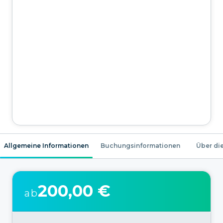
Allgemeine Informationen
Buchungsinformationen
Über die
200,00 €
ab