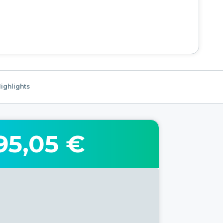
ighlights
95,05 €