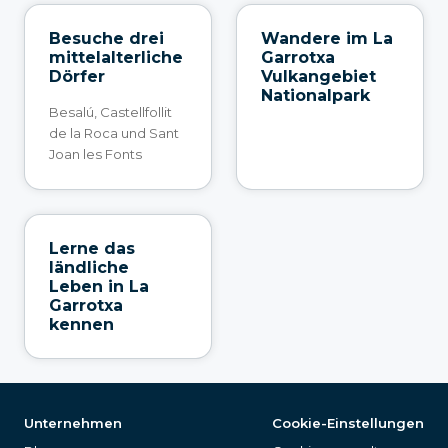
Besuche drei
Wandere im La
mittelalterliche
Garrotxa
Dörfer
Vulkangebiet
Nationalpark
Besalú, Castellfollit
de la Roca und Sant
Joan les Fonts
Lerne das
ländliche
Leben in La
Garrotxa
kennen
Unternehmen
Cookie-Einstellungen