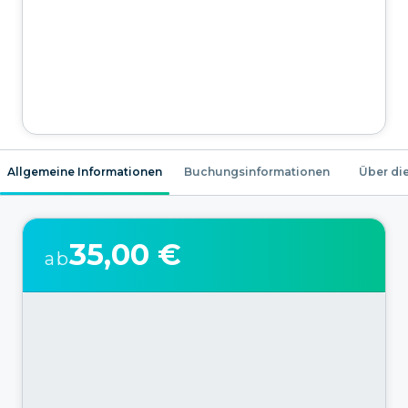
Allgemeine Informationen
Buchungsinformationen
Über die
35,00 €
ab