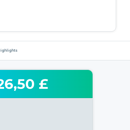
ighlights
26,50 £