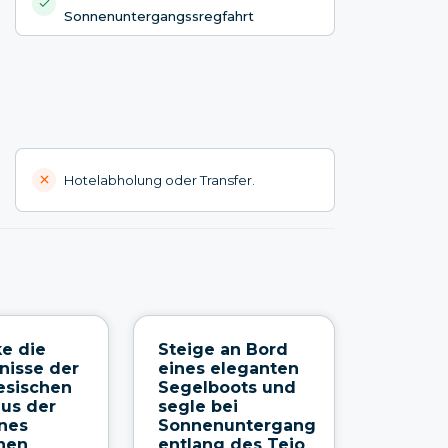
Sonnenuntergangssregfahrt
Hotelabholung oder Transfer.
e die
Steige an Bord
nisse der
eines eleganten
esischen
Segelboots und
us der
segle bei
nes
Sonnenuntergang
nen
entlang des Tejo