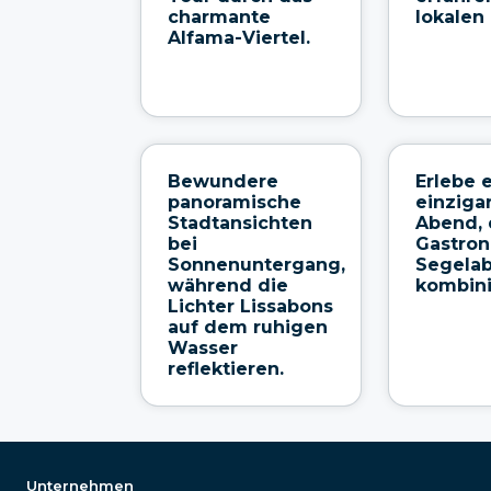
charmante
lokalen
Alfama-Viertel.
Bewundere
Erlebe 
panoramische
einziga
Stadtansichten
Abend, 
bei
Gastro
Sonnenuntergang,
Segela
während die
kombini
Lichter Lissabons
auf dem ruhigen
Wasser
reflektieren.
Unternehmen