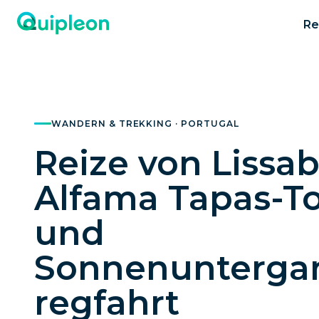
Re
WANDERN & TREKKING · PORTUGAL
Reize von Lissa
Alfama Tapas-T
und
Sonnenunterga
regfahrt