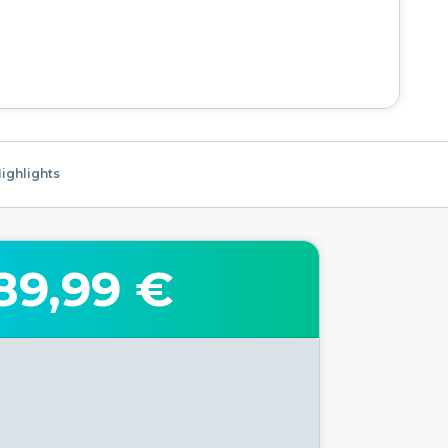
ighlights
89,99 €