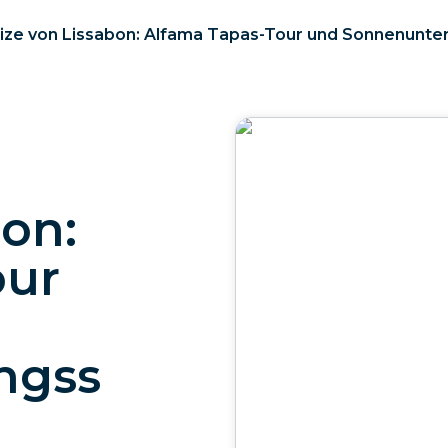
ize von Lissabon: Alfama Tapas-Tour und Sonnenunte
bon:
our
ngss