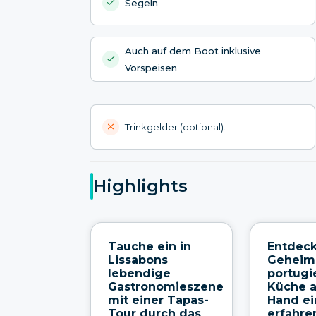
Segeln
Auch auf dem Boot inklusive
Vorspeisen
Trinkgelder (optional).
Highlights
Tauche ein in
Entdeck
Lissabons
Geheim
lebendige
portugi
Gastronomieszene
Küche a
mit einer Tapas-
Hand ei
Tour durch das
erfahre