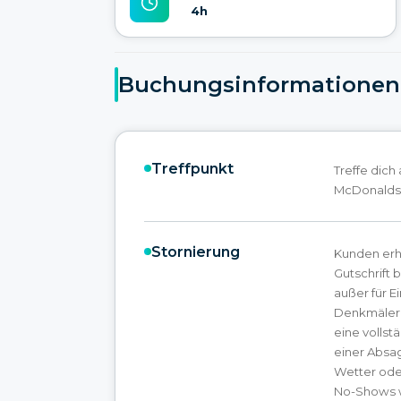
4h
Buchungsinformationen
Treffpunkt
Treffe dich
McDonalds
Stornierung
Kunden erh
Gutschrift 
außer für Ei
Denkmälern
eine vollst
einer Absa
Wetter od
No-Shows w