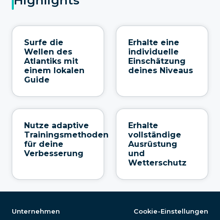
Highlights
Surfe die
Erhalte eine
Wellen des
individuelle
Atlantiks mit
Einschätzung
einem lokalen
deines Niveaus
Guide
Nutze adaptive
Erhalte
Trainingsmethoden
vollständige
für deine
Ausrüstung
Verbesserung
und
Wetterschutz
Unternehmen
Cookie-Einstellungen