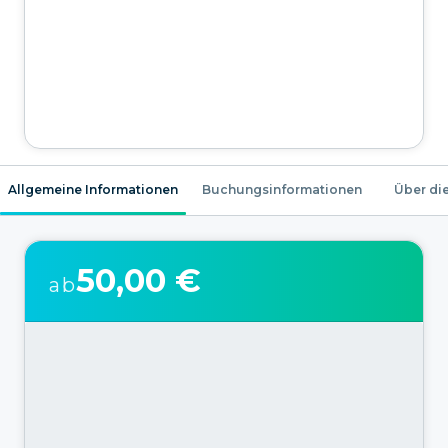
Allgemeine Informationen
Buchungsinformationen
Über die
50,00 €
ab