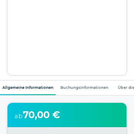
Allgemeine Informationen
Buchungsinformationen
Über die
70,00 €
ab