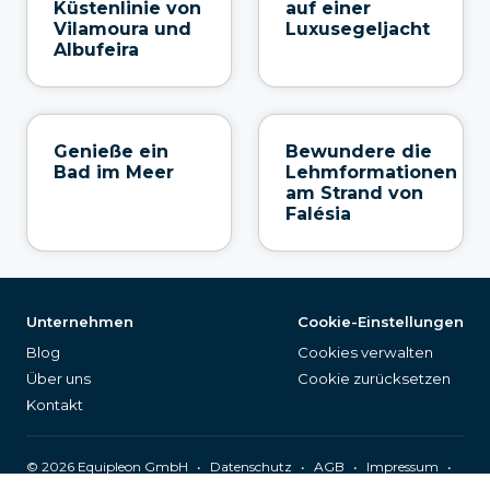
Küstenlinie von
auf einer
Vilamoura und
Luxusegeljacht
Albufeira
Genieße ein
Bewundere die
Bad im Meer
Lehmformationen
am Strand von
Falésia
Unternehmen
Cookie-Einstellungen
Blog
Cookies verwalten
Über uns
Cookie zurücksetzen
Kontakt
©
2026
Equipleon GmbH
•
•
•
•
Datenschutz
AGB
Impressum
Seitenverzeichnis