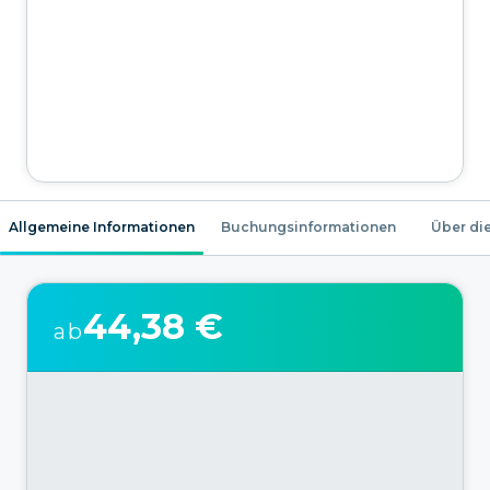
Allgemeine Informationen
Buchungsinformationen
Über die
44,38 €
ab