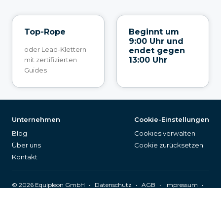
Top-Rope
Beginnt um
9:00 Uhr und
oder Lead-Klettern
endet gegen
13:00 Uhr
mit zertifizierten
Guides
Unternehmen
Cookie-Einstellungen
Blog
Cookies verwalten
Über uns
Cookie zurücksetzen
Kontakt
©
2026
Equipleon GmbH
•
•
•
•
Datenschutz
AGB
Impressum
Seitenverzeichnis
Deutsch (DE)