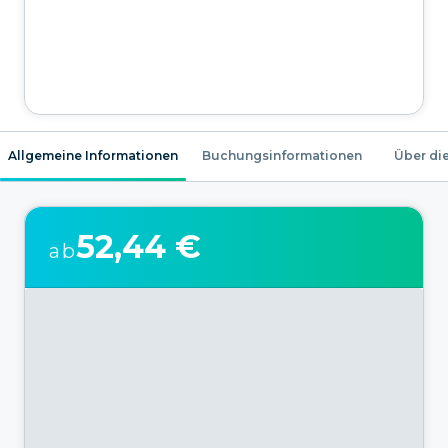
Allgemeine Informationen
Buchungsinformationen
Über die
52,44 €
ab