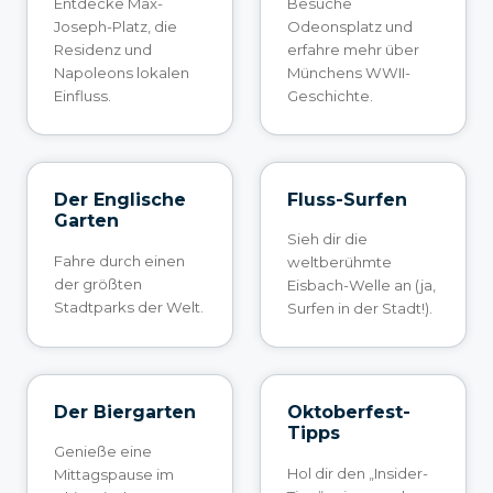
Entdecke Max-
Besuche
Joseph-Platz, die
Odeonsplatz und
Residenz und
erfahre mehr über
Napoleons lokalen
Münchens WWII-
Einfluss.
Geschichte.
Der Englische
Fluss-Surfen
Garten
Sieh dir die
Fahre durch einen
weltberühmte
der größten
Eisbach-Welle an (ja,
Stadtparks der Welt.
Surfen in der Stadt!).
Der Biergarten
Oktoberfest-
Tipps
Genieße eine
Hol dir den „Insider-
Mittagspause im