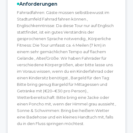
Anforderungen
Fahrradfahren: Gäste müssen selbstbewusst im
Stadtumfeld Fahrrad fahren können.,
Englischkenntnisse: Da diese Tour nur auf Englisch
stattfindet, ist ein gutes Verständnis der
gesprochenen Sprache notwendig., Körperliche
Fitness: Die Tour umfasst ca. 4 Meilen (7 km) in
einem sehr gemächlichen Tempo auf flachem
Gelände., Alter/Größe: Wir haben Fahrräder für
verschiedene Körpergrößen, aber bitte lasse uns
im Voraus wissen, wenn du ein Kinderfahrrad oder
einen Kindersitz benötigst., Bargeld für den Tag:
Bitte bring genug Bargeld für Mittagessen und
Getränke mit (€20–€30 pro Person).,
Wetterbereitschaft: Bitte bring eine Jacke oder
einen Poncho mit, wenn der Himmel grau aussieht.,
Sonne & Schwimmen: Bring bei heißem Wetter
eine Badehose und ein kleines Handtuch mit, falls
du in den Fluss springen möchtest.