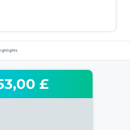
ighlights
53,00 £