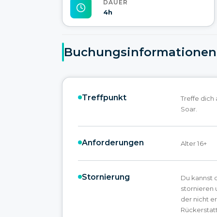
DAUER
4h
Buchungsinformationen
Treffpunkt
Treffe dich
Soar.
Anforderungen
Alter 16+
Stornierung
Du kannst 
stornieren 
der nicht e
Rückerstat