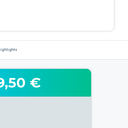
ighlights
9,50 €