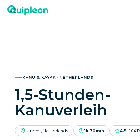
KANU & KAYAK · NETHERLANDS
1,5-Stunden-
Kanuverleih
Utrecht, Netherlands
1h 30min
4.5
·
104
B