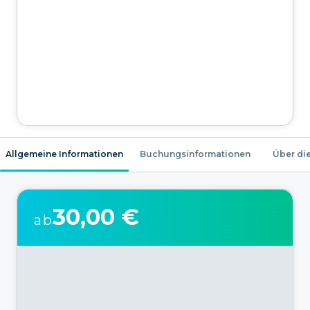
Allgemeine Informationen
Buchungsinformationen
Über die
30,00 €
ab