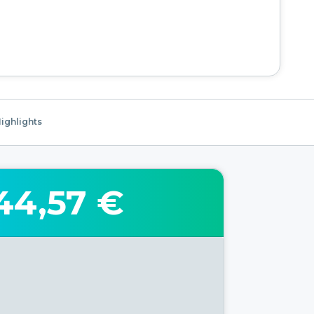
ighlights
44,57 €