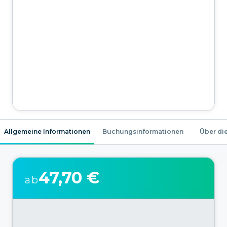
Allgemeine Informationen
Buchungsinformationen
Über die
47,70 €
ab