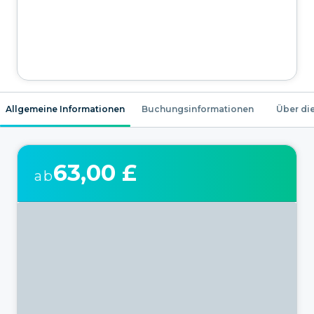
Allgemeine Informationen
Buchungsinformationen
Über die
63,00 £
ab