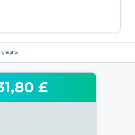
ighlights
31,80 £