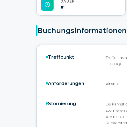
DAUER
1h
Buchungsinformationen
Treffpunkt
Treffe uns 
LE12 8QF.
Anforderungen
Alter 16+
Stornierung
Du kannst 
stornieren 
der nicht e
Rückerstat