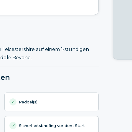
.
Leicestershire auf einem 1-stündigen
addle Beyond.
ten
Paddel(s)
Sicherheitsbriefing vor dem Start