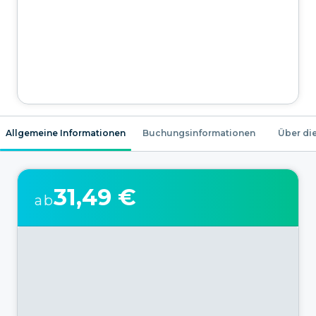
Allgemeine Informationen
Buchungsinformationen
Über die
31,49 €
ab