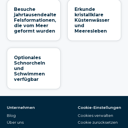
Besuche
Erkunde
jahrtausendealte
kristallklare
Felsformationen,
Küstenwässer
die vom Meer
und
geformt wurden
Meeresleben
Optionales
Schnorcheln
und
Schwimmen
verfügbar
Unternehmen
Cookie-Einstellungen
Blog
Cookies verwalten
Über uns
Cookie zurücksetzen