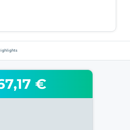
ighlights
67,17 €