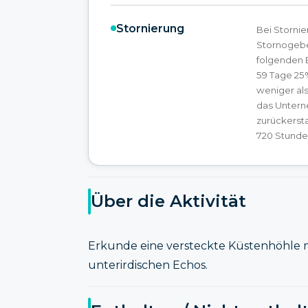
Stornierung
Bei Storni
Stornogebe
folgenden 
59 Tage 25%
weniger al
das Unterne
zurückersta
720 Stunden
Über die Aktivität
Erkunde eine versteckte Küstenhöhle 
unterirdischen Echos.