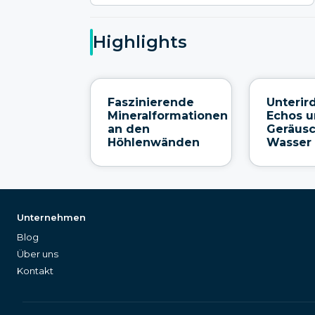
Highlights
Faszinierende
Unterir
Mineralformationen
Echos u
an den
Geräus
Höhlenwänden
Wasser
Unternehmen
Blog
Über uns
Kontakt