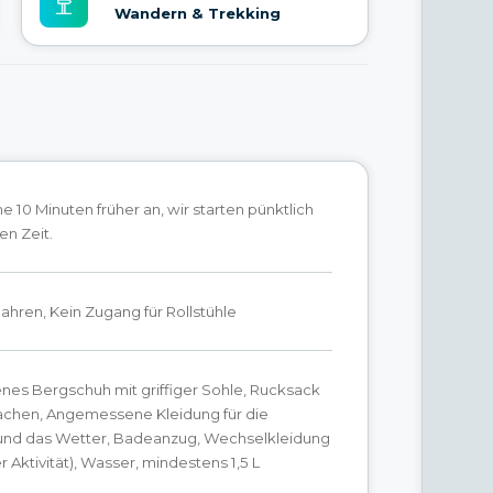
Wandern & Trekking
 10 Minuten früher an, wir starten pünktlich
en Zeit.
 Jahren, Kein Zugang für Rollstühle
nes Bergschuh mit griffiger Sohle, Rucksack
Sachen, Angemessene Kleidung für die
 und das Wetter, Badeanzug, Wechselkleidung
r Aktivität), Wasser, mindestens 1,5 L