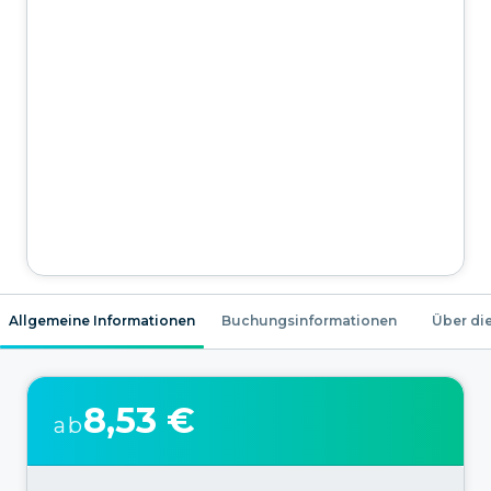
Allgemeine Informationen
Buchungsinformationen
Über die
8,53 €
ab