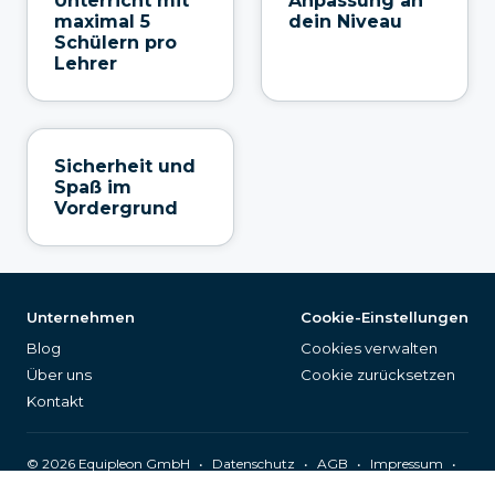
Unterricht mit
Anpassung an
maximal 5
dein Niveau
Schülern pro
Lehrer
Sicherheit und
Spaß im
Vordergrund
Unternehmen
Cookie-Einstellungen
Blog
Cookies verwalten
Über uns
Cookie zurücksetzen
Kontakt
©
2026
Equipleon GmbH
•
•
•
•
Datenschutz
AGB
Impressum
Seitenverzeichnis