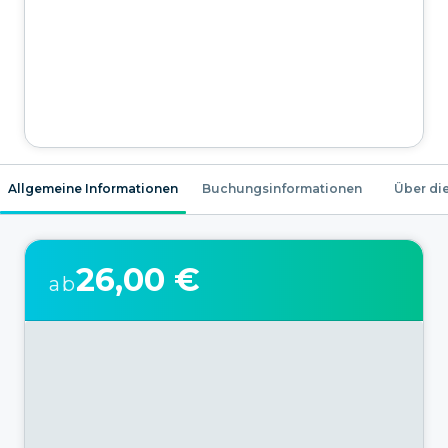
Allgemeine Informationen
Buchungsinformationen
Über die
26,00 €
ab