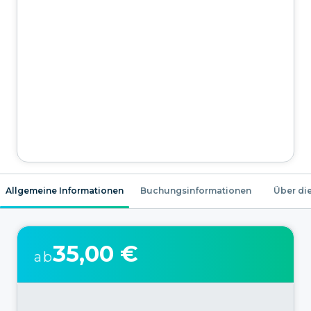
Allgemeine Informationen
Buchungsinformationen
Über die
35,00 €
ab