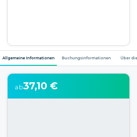
Allgemeine Informationen
Buchungsinformationen
Über die
37,10 €
ab