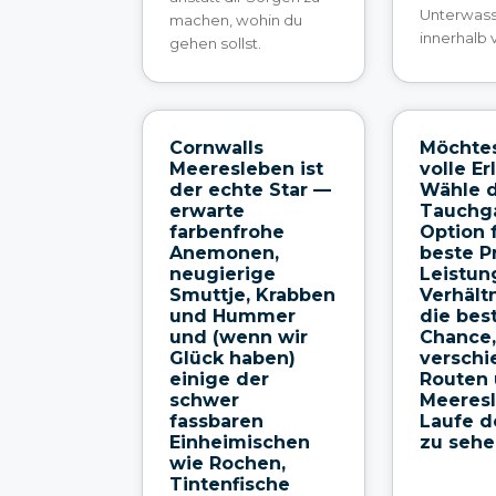
Unterwass
machen, wohin du
innerhalb 
gehen sollst.
Cornwalls
Möchtes
Meeresleben ist
volle Er
der echte Star —
Wähle d
erwarte
Tauchg
farbenfrohe
Option 
Anemonen,
beste P
neugierige
Leistun
Smuttje, Krabben
Verhält
und Hummer
die bes
und (wenn wir
Chance
Glück haben)
versch
einige der
Routen
schwer
Meeres
fassbaren
Laufe d
Einheimischen
zu sehe
wie Rochen,
Tintenfische