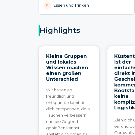
Essen und Trinken
Highlights
Kleine Gruppen
Küsten
und lokales
ist der
Wissen machen
einfach
einen großen
direkt i
Unterschied
Gesche
kommen
Wir halten es
Bootsfa
keine
freundlich und
kompliz
entspannt, damit du
Logisti
dich entspannen, dein
Tauchen verbessern
Zieh dich 
und die Gegend
ein und d
genießen kannst,
Cornwalls
anstatt dir Sorgen zu