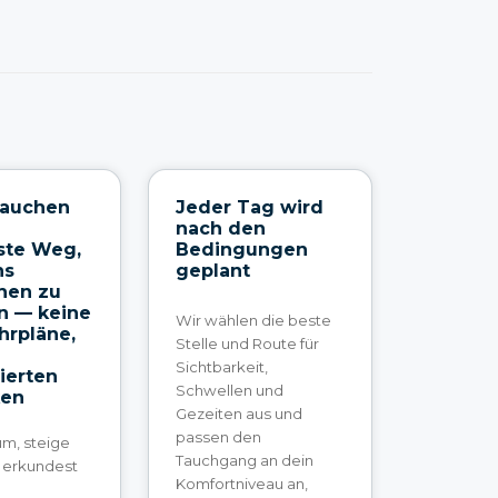
tauchen
Jeder Tag wird
nach den
ste Weg,
Bedingungen
ns
geplant
hen zu
 — keine
Wir wählen die beste
hrpläne,
Stelle und Route für
Sichtbarkeit,
ierten
Schwellen und
ken
Gezeiten aus und
passen den
um, steige
Tauchgang an dein
u erkundest
Komfortniveau an,