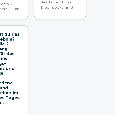
damit du ein tolles
erwelt
Erlebnis bekommst.
von Minuten.
t du das
lebnis?
ie 2-
ang-
für das
reis-
gs-
nis und
te
,
iedene
 und
leben im
es Tages
n.