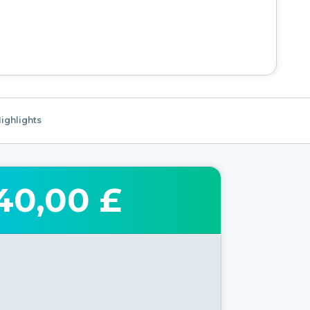
ighlights
40,00 £