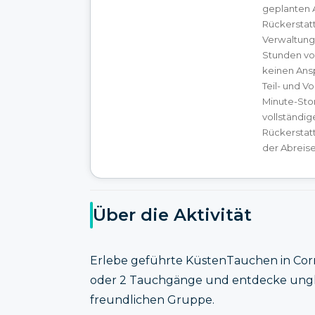
geplanten A
Rückerstat
Verwaltung
Stunden vor
keinen Ansp
Teil- und V
Minute-Stor
vollständi
Rückerstat
der Abreise
Über die Aktivität
Erlebe geführte KüstenTauchen in Corn
oder 2 Tauchgänge und entdecke ungla
freundlichen Gruppe.