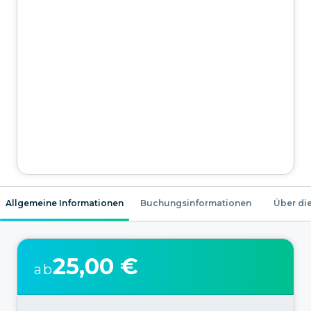
Allgemeine Informationen
Buchungsinformationen
Über die
25,00 €
ab