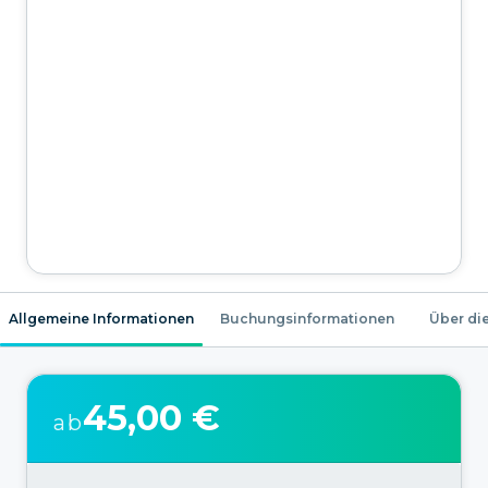
Allgemeine Informationen
Buchungsinformationen
Über die
45,00 €
ab