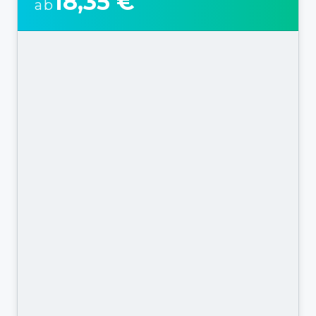
18,35 €
ab