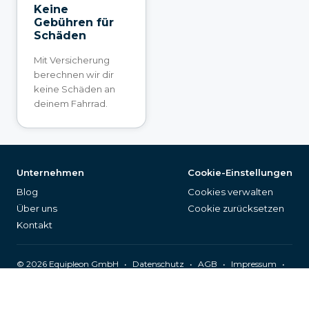
Keine
Gebühren für
Schäden
Mit Versicherung
berechnen wir dir
keine Schäden an
deinem Fahrrad.
Unternehmen
Cookie-Einstellungen
Blog
Cookies verwalten
Über uns
Cookie zurücksetzen
Kontakt
©
2026
Equipleon GmbH
•
•
•
•
Datenschutz
AGB
Impressum
Seitenverzeichnis
Deutsch (DE)