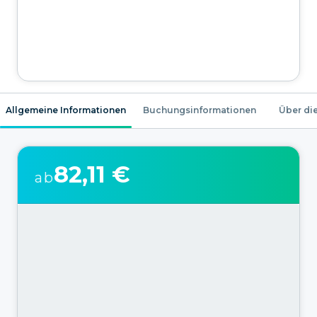
Allgemeine Informationen
Buchungsinformationen
Über die
82,11 €
ab