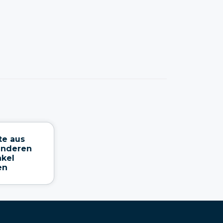
te aus
anderen
nkel
en