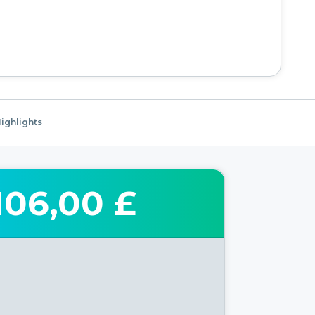
ighlights
106,00 £