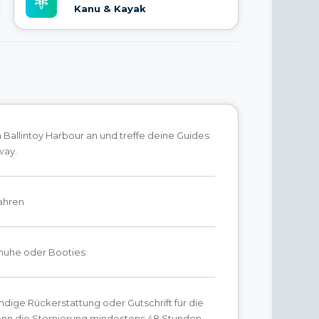
Kanu & Kayak
allintoy Harbour an und treffe deine Guides
way.
Jahren
chuhe oder Booties
ändige Rückerstattung oder Gutschrift für die
enn die Stornierung mindestens 48 Stunden