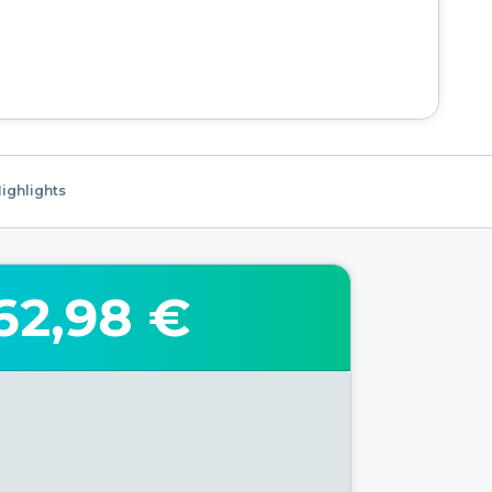
ighlights
62,98 €