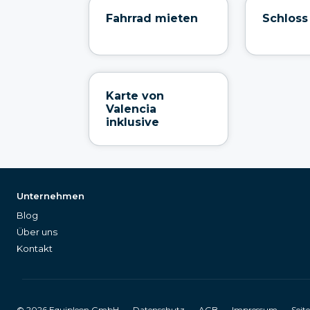
Fahrrad mieten
Schloss
Karte von
Valencia
inklusive
Unternehmen
Blog
Über uns
Kontakt
©
2026
Equipleon GmbH
•
•
•
•
Datenschutz
AGB
Impressum
Seit