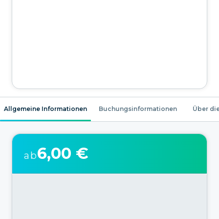
Allgemeine Informationen
Buchungsinformationen
Über die
6,00 €
ab