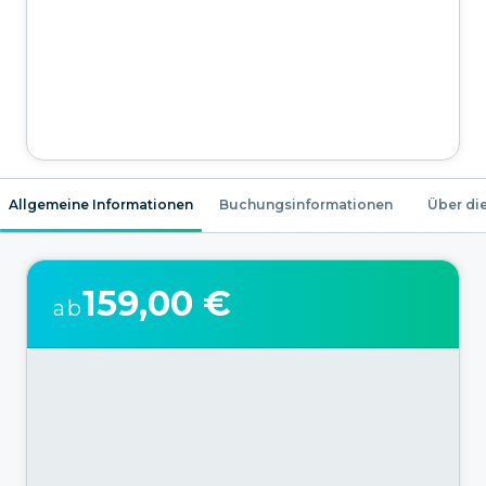
Allgemeine Informationen
Buchungsinformationen
Über die
159,00 €
ab