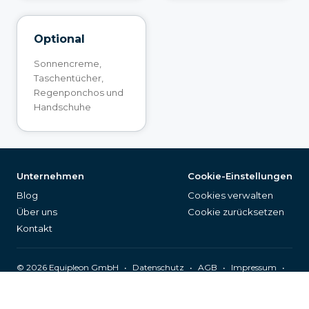
Optional
Sonnencreme,
Taschentücher,
Regenponchos und
Handschuhe
Unternehmen
Cookie-Einstellungen
Blog
Cookies verwalten
Über uns
Cookie zurücksetzen
Kontakt
©
2026
Equipleon GmbH
•
•
•
•
Datenschutz
AGB
Impressum
Seitenverzeichnis
Deutsch (DE)