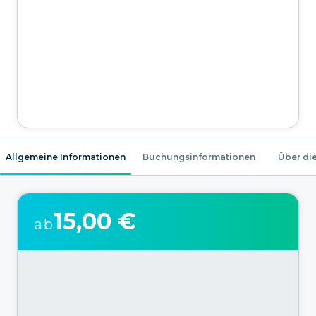
Allgemeine Informationen
Buchungsinformationen
Über die
15,00 €
ab