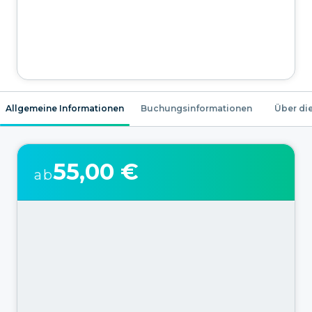
Allgemeine Informationen
Buchungsinformationen
Über die
55,00 €
ab