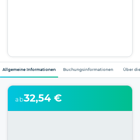
Allgemeine Informationen
Buchungsinformationen
Über die
32,54 €
ab