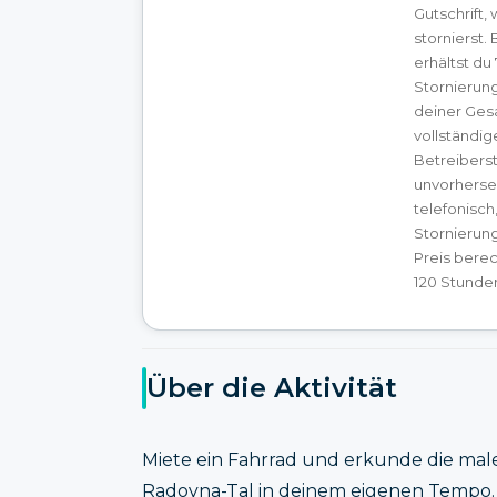
Gutschrift,
stornierst.
erhältst d
Stornierung
deiner Ges
vollständig
Betreibers
unvorherse
telefonisch
Stornierun
Preis berec
120 Stunden
Über die Aktivität
Miete ein Fahrrad und erkunde die mal
Radovna-Tal in deinem eigenen Tempo.