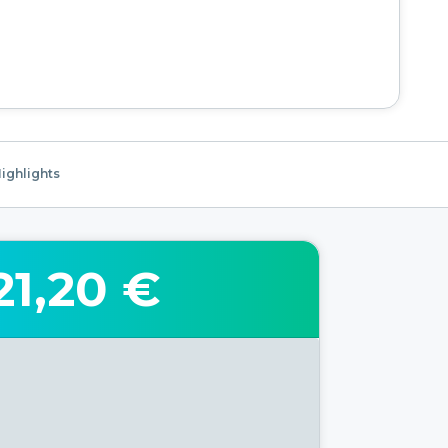
ighlights
21,20 €