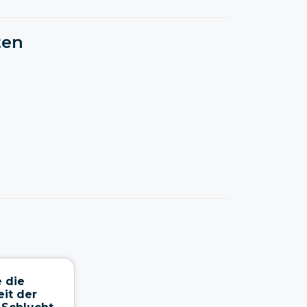
ten
 die
it der