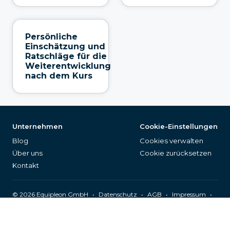
Persönliche
Einschätzung und
Ratschläge für die
Weiterentwicklung
nach dem Kurs
Unternehmen
Cookie-Einstellungen
Blog
Cookies verwalten
Über uns
Cookie zurücksetzen
Kontakt
©
2026
Equipleon GmbH
•
•
•
•
Datenschutz
AGB
Impressum
Seitenverzeichnis
Deutsch (DE)