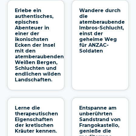
Erlebe ein
Wandere durch
authentisches,
die
episches
atemberaubende
Abenteuer in
Imbros-Schlucht,
einer der
einst der
ikonischsten
geheime Weg
Ecken der Insel
für ANZAC-
mit den
Soldaten
atemberaubenden
Weißen Bergen,
Schluchten und
endlichen wilden
Landschaften.
Lerne die
Entspanne am
therapeutischen
unberührten
Eigenschaften
Sandstrand von
der kretischen
Frangokastello,
Kräuter kennen.
genieße die