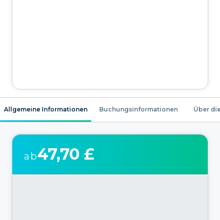
Allgemeine Informationen
Buchungsinformationen
Über die
47,70 £
ab