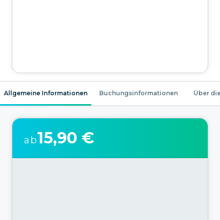
Allgemeine Informationen
Buchungsinformationen
Über die
15,90 €
ab