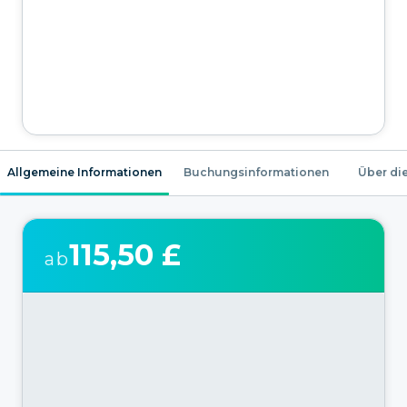
Allgemeine Informationen
Buchungsinformationen
Über die
115,50 £
ab