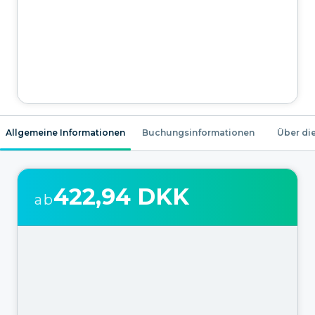
Allgemeine Informationen
Buchungsinformationen
Über die
422,94 DKK
ab