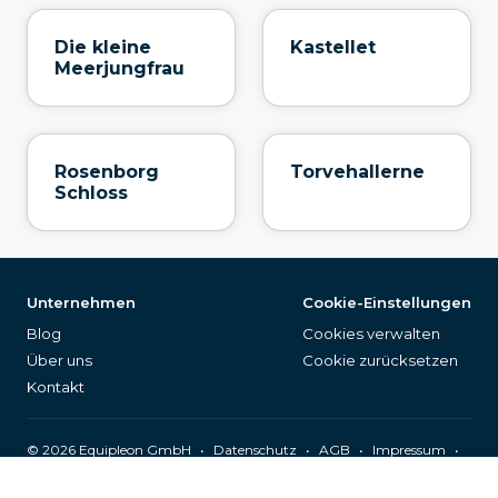
Die kleine
Kastellet
Meerjungfrau
Rosenborg
Torvehallerne
Schloss
Unternehmen
Cookie-Einstellungen
Blog
Cookies verwalten
Über uns
Cookie zurücksetzen
Kontakt
©
2026
Equipleon GmbH
•
•
•
•
Datenschutz
AGB
Impressum
Seitenverzeichnis