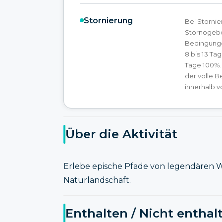
Stornierung
Bei Storni
Stornogebe
Bedingunge
8 bis 13 Ta
Tage 100%.
der volle B
innerhalb v
Über die Aktivität
Erlebe epische Pfade von legendären
Naturlandschaft.
Enthalten / Nicht enthal