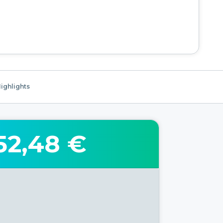
ighlights
52,48 €