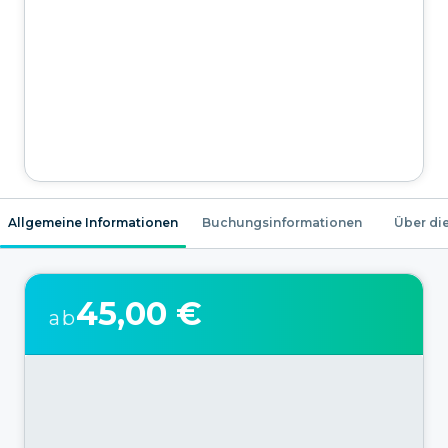
Allgemeine Informationen
Buchungsinformationen
Über die
45,00 €
ab