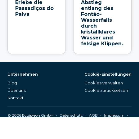
Erlebe die
Abstieg
Passadiços do
entlang des
Paiva
Fontão-
Wasserfalls
durch
kristallklares
Wasser und
felsige Klippen.
Unternehmen
Cookie-Einstellungen
Blog
Cookies verwalten
Über uns
Cookie zurücksetzen
Kontakt
©
2026
Equipleon GmbH
•
•
•
•
Datenschutz
AGB
Impressum
Seitenverzeichnis
Deutsch (DE)