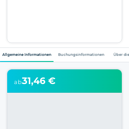
Allgemeine Informationen
Buchungsinformationen
Über die
31,46 €
ab