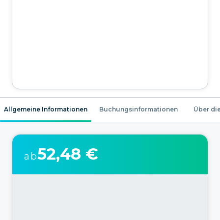
Allgemeine Informationen
Buchungsinformationen
Über die
52,48 €
ab