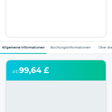
Allgemeine Informationen
Buchungsinformationen
Über die
99,64 £
ab